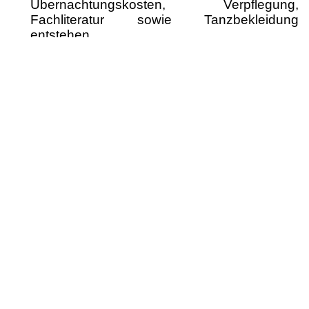
Übernachtungskosten, Verpflegung,
Fachliteratur sowie Tanzbekleidung
entstehen.
Bewerbung und weitere
Informationen
Die Bewerbung erfolgt über ein
Eignungsverfahren.
Zum Bewerbungsformular
Weitere Informationen zur Ausbildung
hier
.
Eignungsprüfung:
5.07.2026 von 11-17 Uhr im
Ballettzentrum Westfalen, Dortmund.
zweiter Termin voraussichtlich Anfang
September!!!!!
Kontakt