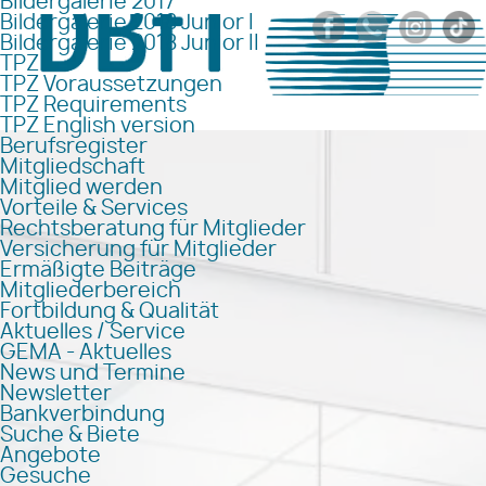
Bildergalerie 2017
Bildergalerie 2018 Junior I
Bildergalerie 2018 Junior II
TPZ
TPZ Voraussetzungen
TPZ Requirements
TPZ English version
Berufsregister
Mitgliedschaft
Mitglied werden
Vorteile & Services
Rechtsberatung für Mitglieder
Versicherung für Mitglieder
Ermäßigte Beiträge
Mitgliederbereich
Fortbildung & Qualität
Aktuelles / Service
GEMA - Aktuelles
News und Termine
Newsletter
Bankverbindung
Suche & Biete
Angebote
Gesuche