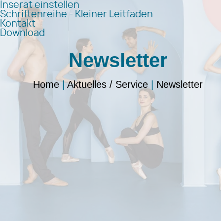
Inserat einstellen
Schriftenreihe - Kleiner Leitfaden
Kontakt
Download
Newsletter
Home
|
Aktuelles / Service
|
Newsletter