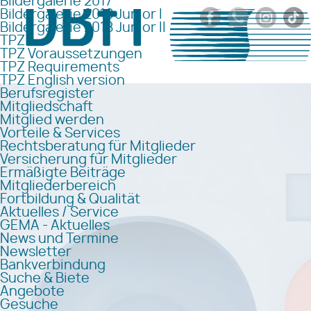
Bildergalerie 2017
Bildergalerie 2018 Junior I
Bildergalerie 2018 Junior II
TPZ
TPZ Voraussetzungen
TPZ Requirements
TPZ English version
Berufsregister
Mitgliedschaft
Mitglied werden
Vorteile & Services
Rechtsberatung für Mitglieder
Versicherung für Mitglieder
Ermäßigte Beiträge
Mitgliederbereich
Fortbildung & Qualität
Aktuelles / Service
GEMA - Aktuelles
News und Termine
Newsletter
Bankverbindung
Suche & Biete
Angebote
Gesuche