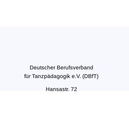
Deutscher Berufsverband
für Tanzpädagogik e.V. (DBfT)
Hansastr. 72
44137 Dortmund
Tel: +49(0)231-54502010
geschaeftsstelle@dbft.de