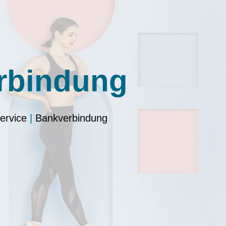
rbindung
Service
|
Bankverbindung