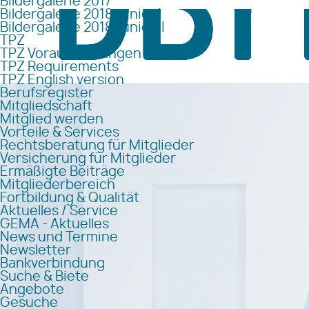
Bildergalerie 2017
Bildergalerie 2018 Junior I
Bildergalerie 2018 Junior II
TPZ
TPZ Voraussetzungen
TPZ Requirements
TPZ English version
Berufsregister
Mitgliedschaft
Mitglied werden
Vorteile & Services
Rechtsberatung für Mitglieder
Versicherung für Mitglieder
Ermäßigte Beiträge
Mitgliederbereich
Fortbildung & Qualität
Aktuelles / Service
GEMA - Aktuelles
News und Termine
Newsletter
Bankverbindung
Suche & Biete
Angebote
Gesuche