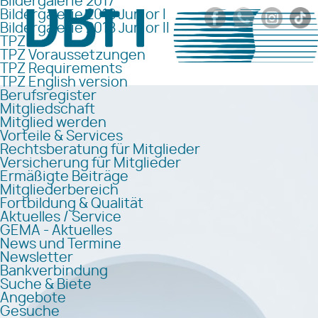
Bildergalerie 2017
Bildergalerie 2018 Junior I
Bildergalerie 2018 Junior II
TPZ
TPZ Voraussetzungen
TPZ Requirements
TPZ English version
Berufsregister
Mitgliedschaft
Mitglied werden
Vorteile & Services
Rechtsberatung für Mitglieder
Versicherung für Mitglieder
Ermäßigte Beiträge
Mitgliederbereich
Fortbildung & Qualität
Aktuelles / Service
GEMA - Aktuelles
News und Termine
Newsletter
Bankverbindung
Suche & Biete
Angebote
Gesuche