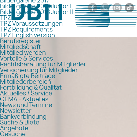
Bildergalerie 2017
Bildergalerie 2018 Junior I
Bildergalerie 2018 Junior II
TPZ
TPZ Voraussetzungen
TPZ Requirements
TPZ English version
Berufsregister
Mitgliedschaft
Mitglied werden
Vorteile & Services
Rechtsberatung für Mitglieder
Versicherung für Mitglieder
Ermäßigte Beiträge
Mitgliederbereich
Fortbildung & Qualität
Aktuelles / Service
GEMA - Aktuelles
News und Termine
Newsletter
Bankverbindung
Suche & Biete
Angebote
Gesuche