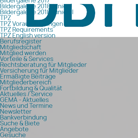
Bildergalerie 2017
Bildergalerie 2018 Junior I
Bildergalerie 2018 Junior II
TPZ
TPZ Voraussetzungen
TPZ Requirements
TPZ English version
Berufsregister
Mitgliedschaft
Mitglied werden
Vorteile & Services
Rechtsberatung für Mitglieder
Versicherung für Mitglieder
Ermäßigte Beiträge
Mitgliederbereich
Fortbildung & Qualität
Aktuelles / Service
GEMA - Aktuelles
News und Termine
Newsletter
Bankverbindung
Suche & Biete
Angebote
Gesuche