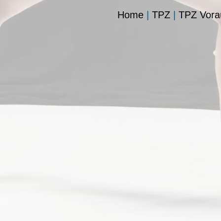
Home
|
TPZ
|
TPZ Vora