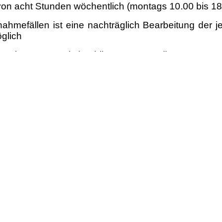
 von acht Stunden wöchentlich (montags 10.00 bis 1
ahmefällen ist eine nachträglich Bearbeitung der j
glich
 in Dortmund (Frühling 2027, Ballettzentrum W