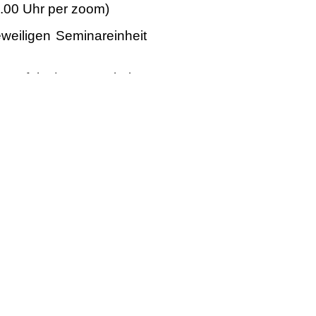
8.00 Uhr per zoom)
eweiligen Seminareinheit
estfalen), sonst keine
Über uns
Unsere Ziele