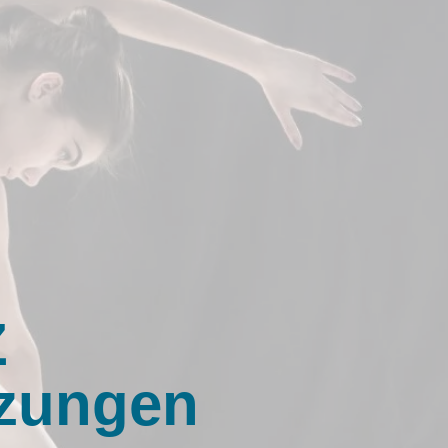
Z
tzungen