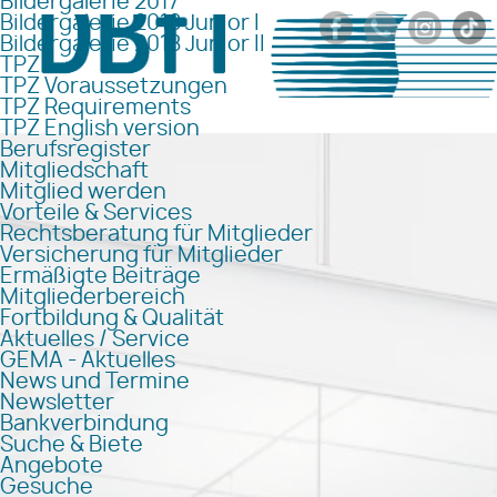
Bildergalerie 2017
Bildergalerie 2018 Junior I
Bildergalerie 2018 Junior II
TPZ
TPZ Voraussetzungen
TPZ Requirements
TPZ English version
Berufsregister
Mitgliedschaft
Mitglied werden
Vorteile & Services
Rechtsberatung für Mitglieder
Versicherung für Mitglieder
Ermäßigte Beiträge
Mitgliederbereich
Fortbildung & Qualität
Aktuelles / Service
GEMA - Aktuelles
News und Termine
Newsletter
Bankverbindung
Suche & Biete
Angebote
Gesuche