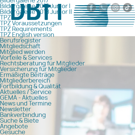
Bildergalerie 2017
Bildergalerie 2018 Junior I
Bildergalerie 2018 Junior II
TPZ
TPZ Voraussetzungen
TPZ Requirements
TPZ English version
Berufsregister
Mitgliedschaft
Mitglied werden
Vorteile & Services
Rechtsberatung für Mitglieder
Versicherung für Mitglieder
Ermäßigte Beiträge
Mitgliederbereich
Fortbildung & Qualität
Aktuelles / Service
GEMA - Aktuelles
News und Termine
Newsletter
Bankverbindung
Suche & Biete
Angebote
Gesuche