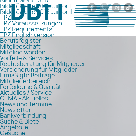
Bildergalerie 2017
Bildergalerie 2018 Junior I
Bildergalerie 2018 Junior II
TPZ
TPZ Voraussetzungen
TPZ Requirements
TPZ English version
Berufsregister
Mitgliedschaft
Mitglied werden
Vorteile & Services
Rechtsberatung für Mitglieder
Versicherung für Mitglieder
Ermäßigte Beiträge
Mitgliederbereich
Fortbildung & Qualität
Aktuelles / Service
GEMA - Aktuelles
News und Termine
Newsletter
Bankverbindung
Suche & Biete
Angebote
Gesuche