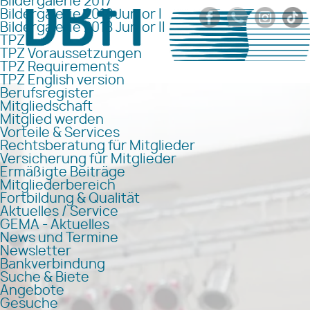
Bildergalerie 2017
Bildergalerie 2018 Junior I
Bildergalerie 2018 Junior II
TPZ
TPZ Voraussetzungen
TPZ Requirements
TPZ English version
Berufsregister
Mitgliedschaft
Mitglied werden
Vorteile & Services
Rechtsberatung für Mitglieder
Versicherung für Mitglieder
Ermäßigte Beiträge
Mitgliederbereich
Fortbildung & Qualität
Aktuelles / Service
GEMA - Aktuelles
News und Termine
Newsletter
Bankverbindung
Suche & Biete
Angebote
Gesuche