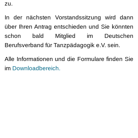
zu.
In der nächsten Vorstandssitzung wird dann
über Ihren Antrag entschieden und Sie könnten
schon bald Mitglied im Deutschen
Berufsverband für Tanzpädagogik e.V. sein.
Alle Informationen und die Formulare finden Sie
im
Downloadbereich.
Wir freuen uns auf Sie!
Mitgliedschaft beenden
Das Ende der Mitgliedschaft ist in der
Satzung
in
§ 6 geregelt. Hiernach kann die Mitgliedschaft