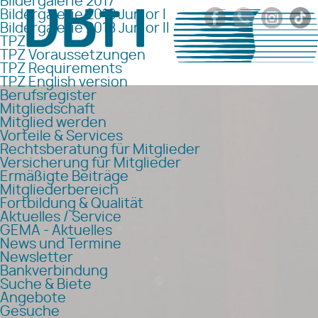
Bildergalerie 2017
Bildergalerie 2018 Junior I
Bildergalerie 2018 Junior II
TPZ
TPZ Voraussetzungen
TPZ Requirements
TPZ English version
Berufsregister
Mitgliedschaft
Mitglied werden
Vorteile & Services
Rechtsberatung für Mitglieder
Versicherung für Mitglieder
Ermäßigte Beiträge
Mitgliederbereich
Fortbildung & Qualität
Aktuelles / Service
GEMA - Aktuelles
News und Termine
Newsletter
Bankverbindung
Suche & Biete
Angebote
Gesuche