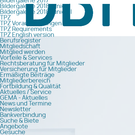
Bildergalerie 2017
Bildergalerie 2018 Junior I
Bildergalerie 2018 Junior II
TPZ
TPZ Voraussetzungen
TPZ Requirements
TPZ English version
Berufsregister
Mitgliedschaft
Mitglied werden
Vorteile & Services
Rechtsberatung für Mitglieder
Versicherung für Mitglieder
Ermäßigte Beiträge
Mitgliederbereich
Fortbildung & Qualität
Aktuelles / Service
GEMA - Aktuelles
News und Termine
Newsletter
Bankverbindung
Suche & Biete
Angebote
Gesuche