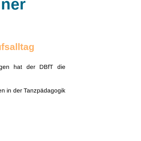
iner
ufsalltag
gen hat der DBfT die
ren in der Tanzpädagogik