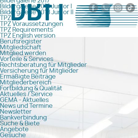
Bildergalerie 2017
Bildergalerie 2018 Junior I
Bildergalerie 2018 Junior II
TPZ
TPZ Voraussetzungen
TPZ Requirements
TPZ English version
Berufsregister
Mitgliedschaft
Mitglied werden
Vorteile & Services
Rechtsberatung für Mitglieder
Versicherung für Mitglieder
Ermäßigte Beiträge
Mitgliederbereich
Fortbildung & Qualität
Aktuelles / Service
GEMA - Aktuelles
News und Termine
Newsletter
Bankverbindung
Suche & Biete
Angebote
Gesuche