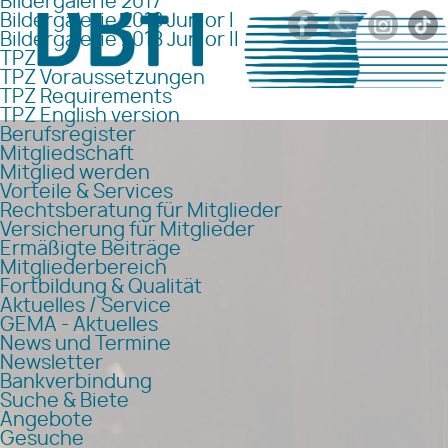
Bildergalerie 2017
Bildergalerie 2018 Junior I
Bildergalerie 2018 Junior II
TPZ
TPZ Voraussetzungen
TPZ Requirements
TPZ English version
Berufsregister
Mitgliedschaft
Mitglied werden
Vorteile & Services
Rechtsberatung für Mitglieder
Versicherung für Mitglieder
Ermäßigte Beiträge
Mitgliederbereich
Fortbildung & Qualität
Aktuelles / Service
GEMA - Aktuelles
News und Termine
Newsletter
Bankverbindung
Suche & Biete
Angebote
Gesuche