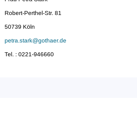
Robert-Perthel-Str. 81
50739 Köln
petra.stark@gothaer.de
Tel. : 0221-946660
Deutscher Berufsverband
für Tanzpädagogik e.V. (DBfT)
Hansastr. 72
44137 Dortmund