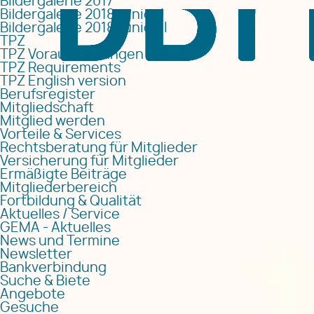
Bildergalerie 2017
Bildergalerie 2018 Junior I
Bildergalerie 2018 Junior II
TPZ
TPZ Voraussetzungen
TPZ Requirements
TPZ English version
Berufsregister
Mitgliedschaft
Mitglied werden
Vorteile & Services
Rechtsberatung für Mitglieder
Versicherung für Mitglieder
Ermäßigte Beiträge
Mitgliederbereich
Fortbildung & Qualität
Aktuelles / Service
GEMA - Aktuelles
News und Termine
Newsletter
Bankverbindung
Suche & Biete
Angebote
Gesuche