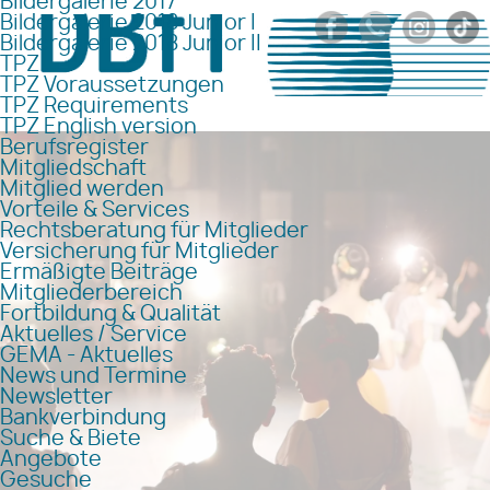
Bildergalerie 2017
Bildergalerie 2018 Junior I
Bildergalerie 2018 Junior II
TPZ
TPZ Voraussetzungen
TPZ Requirements
TPZ English version
Berufsregister
Mitgliedschaft
Mitglied werden
Vorteile & Services
Rechtsberatung für Mitglieder
Versicherung für Mitglieder
Ermäßigte Beiträge
Mitgliederbereich
Fortbildung & Qualität
Aktuelles / Service
GEMA - Aktuelles
News und Termine
Newsletter
Bankverbindung
Suche & Biete
Angebote
Gesuche