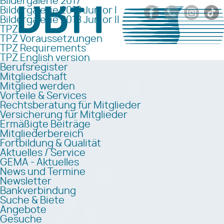
Bildergalerie 2017
Bildergalerie 2018 Junior I
Bildergalerie 2018 Junior II
TPZ
TPZ Voraussetzungen
TPZ Requirements
TPZ English version
Berufsregister
Mitgliedschaft
Mitglied werden
Vorteile & Services
Rechtsberatung für Mitglieder
Versicherung für Mitglieder
Ermäßigte Beiträge
Mitgliederbereich
Fortbildung & Qualität
Aktuelles / Service
GEMA - Aktuelles
News und Termine
Newsletter
Bankverbindung
Suche & Biete
Angebote
Gesuche