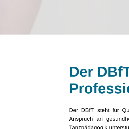
Der DBfT
Professi
Der DBfT steht für Qu
Anspruch an gesundhei
Tanzpädagogik unterstüt