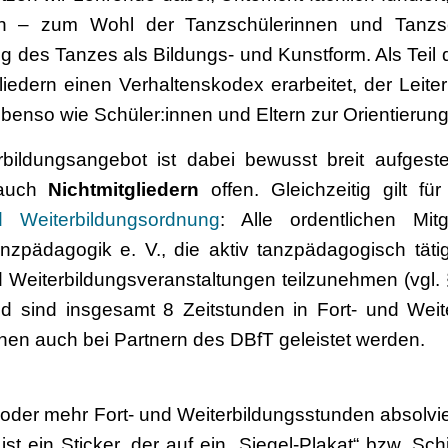
en – zum Wohl der Tanzschülerinnen und Tanzs
g des Tanzes als Bildungs- und Kunstform. Als Tei
iedern einen Verhaltenskodex erarbeitet, der Leit
benso wie Schüler:innen und Eltern zur Orientierung
bildungsangebot ist dabei bewusst breit aufgeste
 auch
Nichtmitgliedern
offen. Gleichzeitig gilt fü
d Weiterbildungsordnung
: Alle ordentlichen Mit
zpädagogik e. V., die aktiv tanzpädagogisch tätig 
 Weiterbildungsveranstaltungen teilzunehmen (vgl. 
ied sind insgesamt 8 Zeitstunden in Fort- und Wei
nen auch bei Partnern des DBfT geleistet werden.
oder mehr Fort- und Weiterbildungsstunden absolvie
ist ein Sticker, der auf ein „Siegel-Plakat“ bzw. S