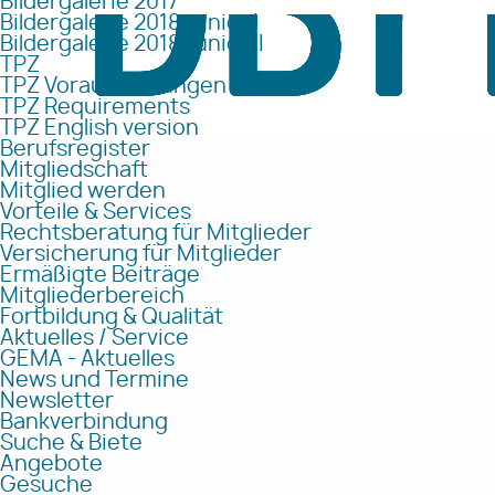
Bildergalerie 2017
Bildergalerie 2018 Junior I
Bildergalerie 2018 Junior II
TPZ
TPZ Voraussetzungen
TPZ Requirements
TPZ English version
Berufsregister
Mitgliedschaft
Mitglied werden
Vorteile & Services
Rechtsberatung für Mitglieder
Versicherung für Mitglieder
Ermäßigte Beiträge
Mitgliederbereich
Fortbildung & Qualität
Aktuelles / Service
GEMA - Aktuelles
News und Termine
Newsletter
Bankverbindung
Suche & Biete
Angebote
Gesuche