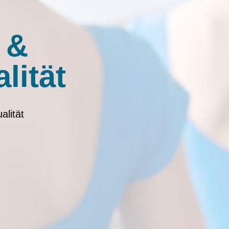
 &
alität
alität