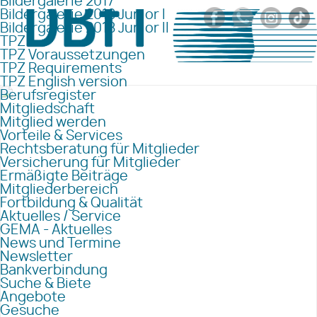
Bildergalerie 2017
Bildergalerie 2018 Junior I
Bildergalerie 2018 Junior II
TPZ
TPZ Voraussetzungen
TPZ Requirements
TPZ English version
Berufsregister
Mitgliedschaft
Mitglied werden
Vorteile & Services
Rechtsberatung für Mitglieder
Versicherung für Mitglieder
Ermäßigte Beiträge
Mitgliederbereich
Fortbildung & Qualität
Aktuelles / Service
GEMA - Aktuelles
News und Termine
Newsletter
Bankverbindung
Suche & Biete
Angebote
Gesuche