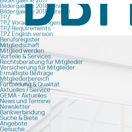
Bildergalerie 2017
Bildergalerie 2018 Junior I
Bildergalerie 2018 Junior II
TPZ
TPZ Voraussetzungen
TPZ Requirements
TPZ English version
Berufsregister
Mitgliedschaft
Mitglied werden
Vorteile & Services
Rechtsberatung für Mitglieder
Versicherung für Mitglieder
Ermäßigte Beiträge
Mitgliederbereich
Fortbildung & Qualität
Aktuelles / Service
GEMA - Aktuelles
News und Termine
Newsletter
Bankverbindung
Suche & Biete
Angebote
Gesuche