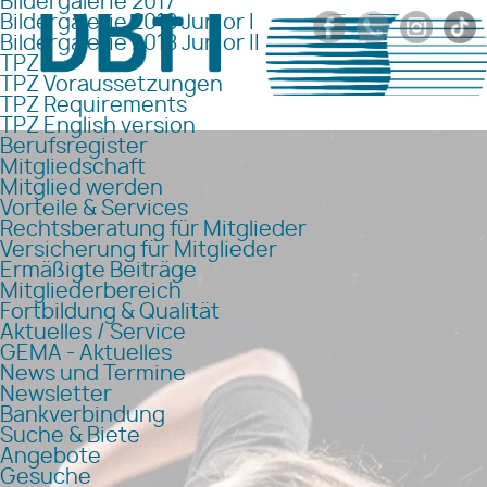
Bildergalerie 2017
Bildergalerie 2018 Junior I
Bildergalerie 2018 Junior II
TPZ
TPZ Voraussetzungen
TPZ Requirements
TPZ English version
Berufsregister
Mitgliedschaft
Mitglied werden
Vorteile & Services
Rechtsberatung für Mitglieder
Versicherung für Mitglieder
Ermäßigte Beiträge
Mitgliederbereich
Fortbildung & Qualität
Aktuelles / Service
GEMA - Aktuelles
News und Termine
Newsletter
Bankverbindung
Suche & Biete
Angebote
Gesuche