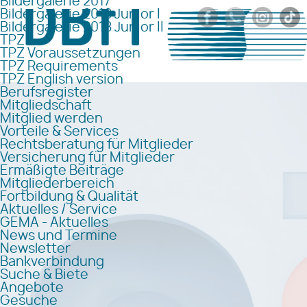
Bildergalerie 2017
Bildergalerie 2018 Junior I
Bildergalerie 2018 Junior II
TPZ
TPZ Voraussetzungen
TPZ Requirements
TPZ English version
Berufsregister
Mitgliedschaft
Mitglied werden
Vorteile & Services
Rechtsberatung für Mitglieder
Versicherung für Mitglieder
Ermäßigte Beiträge
Mitgliederbereich
Fortbildung & Qualität
Aktuelles / Service
GEMA - Aktuelles
News und Termine
Newsletter
Bankverbindung
Suche & Biete
Angebote
Gesuche