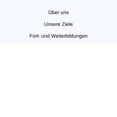
Über uns
Unsere Ziele
Fort- und Weiterbildungen
News & Projekte
Berufsregister
Service für Mitglieder
Mitglied werden
Kontakt
Vertrag widerrufen