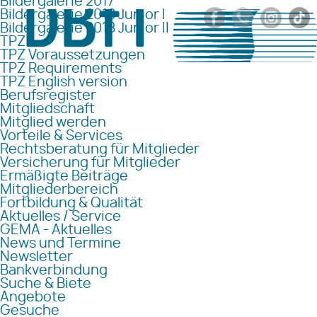
Bildergalerie 2017
Bildergalerie 2018 Junior I
Bildergalerie 2018 Junior II
TPZ
TPZ Voraussetzungen
TPZ Requirements
TPZ English version
Berufsregister
Mitgliedschaft
Mitglied werden
Vorteile & Services
Rechtsberatung für Mitglieder
Versicherung für Mitglieder
Ermäßigte Beiträge
Mitgliederbereich
Fortbildung & Qualität
Aktuelles / Service
GEMA - Aktuelles
News und Termine
Newsletter
Bankverbindung
Suche & Biete
Angebote
Gesuche