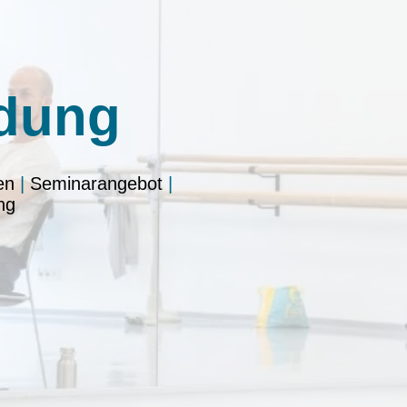
dung
en
|
Seminarangebot
|
ng