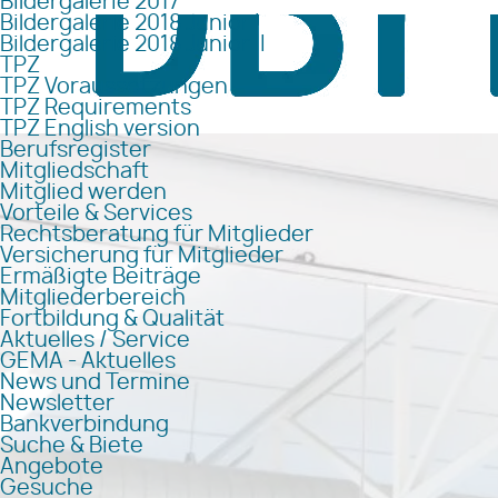
Bildergalerie 2017
Bildergalerie 2018 Junior I
Bildergalerie 2018 Junior II
TPZ
TPZ Voraussetzungen
TPZ Requirements
TPZ English version
Berufsregister
Mitgliedschaft
Mitglied werden
Vorteile & Services
Rechtsberatung für Mitglieder
Versicherung für Mitglieder
Ermäßigte Beiträge
Mitgliederbereich
Fortbildung & Qualität
Aktuelles / Service
GEMA - Aktuelles
News und Termine
Newsletter
Bankverbindung
Suche & Biete
Angebote
Gesuche