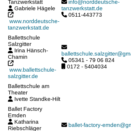
Tanzwerkstatt
info@norddeutsche-
Gabriele Hägele
tanzwerkstatt.de
0511-443773
www.norddeutsche-
tanzwerkstatt.de
Ballettschule
Salzgitter
Irina Hänsch-
ballettschule.salzgitter@gm
Chamin
05341 - 79 06 824
0172 - 5404034
www.ballettschule-
salzgitter.de
Ballettschule am
Theater
Ivette Standke-Hilt
Ballet Factory
Emden
Katharina
ballet-factory-emden@g
Riebschläger