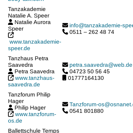
Tanzakademie
Natalie A. Speer
Natalie Aurora
info@tanzakademie-spe
Speer
0511 – 262 48 74
www.tanzakademie-
speer.de
Tanzhaus Petra
Saavedra
petra.saavedra@web.de
Petra Saavedra
04723 50 56 45
www.tanzhaus-
01777164130
saavedra.de
Tanzforum Philip
Hager
Tanzforum-os@osnanet.
Philip Hager
0541 801880
www.tanzforum-
os.de
Ballettschule Temps