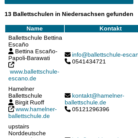
13 Ballettschulen in Niedersachsen gefunden
Name
Kontakt
Ballettschule Bettina
Escaño
Bettina Escaño-
info@ballettschule-esca
Papoli-Barawati
0541434721
www.ballettschule-
escano.de
Hamelner
Ballettschule
kontakt@hamelner-
Birgit Ruoff
ballettschule.de
www.hamelner-
05121296396
ballettschule.de
upstairs
Norddeutsche