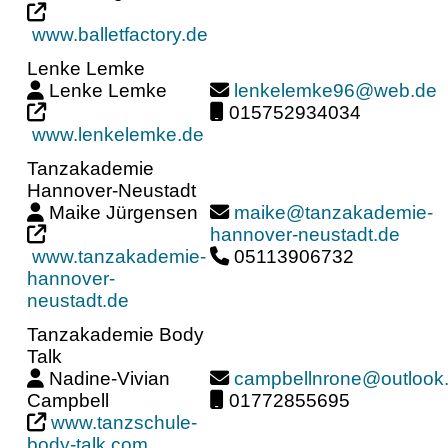
www.balletfactory.de
Lenke Lemke
Lenke Lemke
lenkelemke96@web.de
015752934034
www.lenkelemke.de
Tanzakademie
Hannover-Neustadt
Maike Jürgensen
maike@tanzakademie-
hannover-neustadt.de
www.tanzakademie-
05113906732
hannover-
neustadt.de
Tanzakademie Body
Talk
Nadine-Vivian
campbellnrone@outlook
Campbell
01772855695
www.tanzschule-
body-talk.com