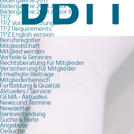
Bildergalerie 2017
Bildergalerie 2018 Junior I
Bildergalerie 2018 Junior II
TPZ
TPZ Voraussetzungen
TPZ Requirements
TPZ English version
Berufsregister
Mitgliedschaft
Mitglied werden
Vorteile & Services
Rechtsberatung für Mitglieder
Versicherung für Mitglieder
Ermäßigte Beiträge
Mitgliederbereich
Fortbildung & Qualität
Aktuelles / Service
GEMA - Aktuelles
News und Termine
Newsletter
Bankverbindung
Suche & Biete
Angebote
Gesuche