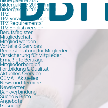
Bildergalerie 2017
Bildergalerie 2018 Junior I
Bildergalerie 2018 Junior II
TPZ
TPZ Voraussetzungen
TPZ Requirements
TPZ English version
Berufsregister
Mitgliedschaft
Mitglied werden
Vorteile & Services
Rechtsberatung für Mitglieder
Versicherung für Mitglieder
Ermäßigte Beiträge
Mitgliederbereich
Fortbildung & Qualität
Aktuelles / Service
GEMA - Aktuelles
News und Termine
Newsletter
Bankverbindung
Suche & Biete
Angebote
Gesuche