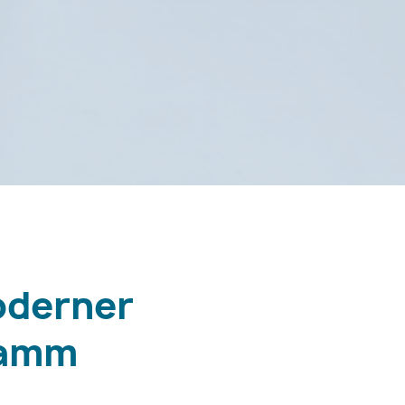
oderner
ramm