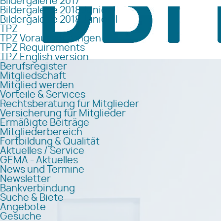
Bildergalerie 2017
Bildergalerie 2018 Junior I
Bildergalerie 2018 Junior II
TPZ
TPZ Voraussetzungen
TPZ Requirements
TPZ English version
Berufsregister
Mitgliedschaft
Mitglied werden
Vorteile & Services
Rechtsberatung für Mitglieder
Versicherung für Mitglieder
Ermäßigte Beiträge
Mitgliederbereich
Fortbildung & Qualität
Aktuelles / Service
GEMA - Aktuelles
News und Termine
Newsletter
Bankverbindung
Suche & Biete
Angebote
Gesuche