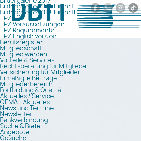
Bildergalerie 2017
Bildergalerie 2018 Junior I
Bildergalerie 2018 Junior II
TPZ
TPZ Voraussetzungen
TPZ Requirements
TPZ English version
Berufsregister
Mitgliedschaft
Mitglied werden
Vorteile & Services
Rechtsberatung für Mitglieder
Versicherung für Mitglieder
Ermäßigte Beiträge
Mitgliederbereich
Fortbildung & Qualität
Aktuelles / Service
GEMA - Aktuelles
News und Termine
Newsletter
Bankverbindung
Suche & Biete
Angebote
Gesuche