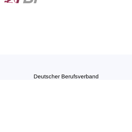
Deutscher Berufsverband
für Tanzpädagogik e.V. (DBfT)
Hansastr. 72
44137 Dortmund
Tel: +49(0)231-54502010