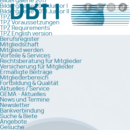
Bildergalerie 2017
Bildergalerie 2018 Junior I
Bildergalerie 2018 Junior II
TPZ
TPZ Voraussetzungen
TPZ Requirements
TPZ English version
Berufsregister
Mitgliedschaft
Mitglied werden
Vorteile & Services
Rechtsberatung für Mitglieder
Versicherung für Mitglieder
Ermäßigte Beiträge
Mitgliederbereich
Fortbildung & Qualität
Aktuelles / Service
GEMA - Aktuelles
News und Termine
Newsletter
Bankverbindung
Suche & Biete
Angebote
Gesuche