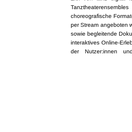
Tanztheaterensembles
choreografische Format
per Stream angeboten w
sowie begleitende Doku
interaktives Online-Erl
der Nutzer:innen und
Entwicklung von Finanzi
Grundlagen.
Für die kommenden Woc
via Zoom. Alle weiterf
Kürze auf
www.dachverba
Der Dachverband Tanz 
des Rettungs- und Zu