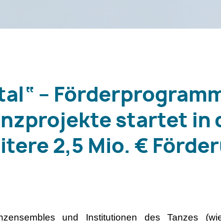
ital“ – Förderprogramm
anzprojekte startet in 
itere 2,5 Mio. € Förd
anzensembles und Institutionen des Tanzes (wie 