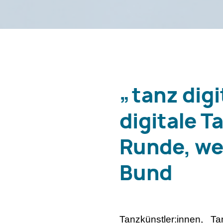
„tanz dig
digitale T
Runde, we
Bund
Tanzkünstler:innen, T