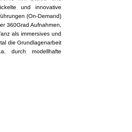
ckelte und innovative
ufführungen (On-Demand)
oder 360Grad Aufnahmen,
Tanz als immersives und
tal die Grundlagenarbeit
.a. durch modellhafte
ionellen und rechtlichen
mationsveranstaltungen
r den Antrag, werden in
l von NEUSTART KULTUR,
ierung für Kultur und