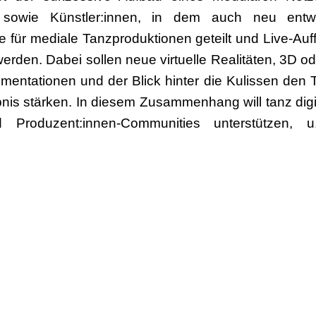
 sowie Künstler:innen, in dem auch neu entwi
e für mediale Tanzproduktionen geteilt und Live-A
erden. Dabei sollen neue virtuelle Realitäten, 3D 
mentationen und der Blick hinter die Kulissen den 
ebnis stärken. In diesem Zusammenhang will tanz digi
 Produzent:innen-Communities unterstützen, u
erungsmöglichkeiten, sowie die Klärung von redakt
hen plant der Dachverband Tanz Deutschland Infor
ührenden Informationen und das Onlineformular fü
nd-tanz.de/tanz-digital
veröffentlicht.
Deutschland ist Träger von TANZ DIGITAL – Tei
kunftsprogramms der Beauftragten der Bundesreg