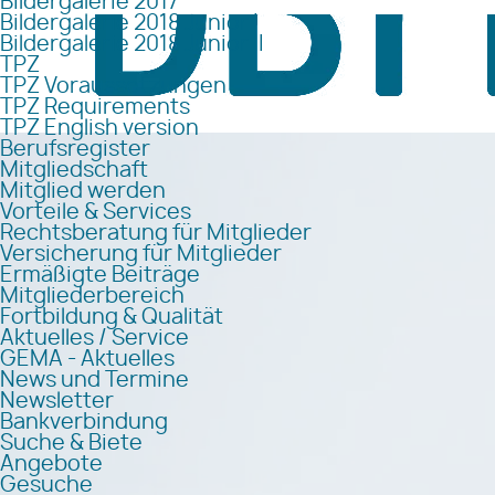
Bildergalerie 2017
Bildergalerie 2018 Junior I
Bildergalerie 2018 Junior II
TPZ
TPZ Voraussetzungen
TPZ Requirements
TPZ English version
Berufsregister
Mitgliedschaft
Mitglied werden
Vorteile & Services
Rechtsberatung für Mitglieder
Versicherung für Mitglieder
Ermäßigte Beiträge
Mitgliederbereich
Fortbildung & Qualität
Aktuelles / Service
GEMA - Aktuelles
News und Termine
Newsletter
Bankverbindung
Suche & Biete
Angebote
Gesuche