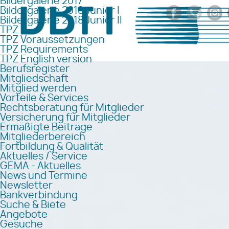
Bildergalerie 2017
Bildergalerie 2018 Junior I
Bildergalerie 2018 Junior II
TPZ
TPZ Voraussetzungen
TPZ Requirements
TPZ English version
Berufsregister
Mitgliedschaft
Mitglied werden
Vorteile & Services
Rechtsberatung für Mitglieder
Versicherung für Mitglieder
Ermäßigte Beiträge
Mitgliederbereich
Fortbildung & Qualität
Aktuelles / Service
GEMA - Aktuelles
News und Termine
Newsletter
Bankverbindung
Suche & Biete
Angebote
Gesuche