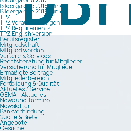
Bildergalerie 2017
Bildergalerie 2018 Junior I
Bildergalerie 2018 Junior II
TPZ
TPZ Voraussetzungen
TPZ Requirements
TPZ English version
Berufsregister
Mitgliedschaft
Mitglied werden
Vorteile & Services
Rechtsberatung für Mitglieder
Versicherung für Mitglieder
Ermäßigte Beiträge
Mitgliederbereich
Fortbildung & Qualität
Aktuelles / Service
GEMA - Aktuelles
News und Termine
Newsletter
Bankverbindung
Suche & Biete
Angebote
Gesuche