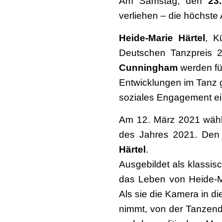
Am Samstag, den
23.
verliehen – die höchste
Heide-Marie Härtel
, K
Deutschen Tanzpreis 
Cunningham
werden fü
Entwicklungen im Tanz 
soziales Engagement ein
Am 12. März 2021 wählt
des Jahres 2021. Den 
Härtel
.
Ausgebildet als klassis
das Leben von Heide-Ma
Als sie die Kamera in d
nimmt, von der Tanzend