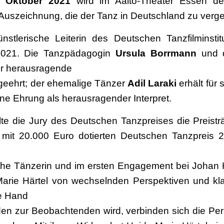
 Oktober 2021
wird im Aalto-Theater Essen d
 Auszeichnung, die der Tanz in Deutschland zu verg
ünstlerische Leiterin des Deutschen Tanzfilminsti
2021. Die Tanzpädagogin
Ursula Borrmann
und d
r herausragende
geehrt; der ehemalige Tänzer
Adil Laraki
erhält für 
e Ehrung als herausragender Interpret.
e die Jury des Deutschen Tanzpreises die Preistr
mit 20.000 Euro dotierten Deutschen Tanzpreis 
che Tänzerin und im ersten Engagement bei Johan K
rie Härtel von wechselnden Perspektiven und kla
ie Hand
en zur Beobachtenden wird, verbinden sich die Pers