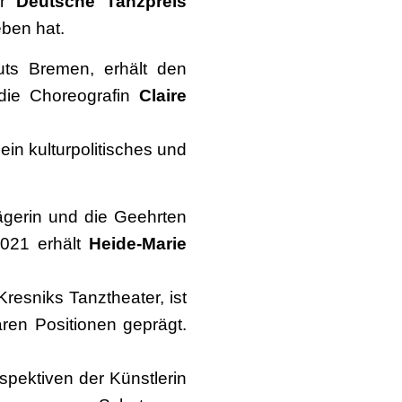
er
Deutsche Tanzpreis
eben hat.
tuts Bremen, erhält den
ie Choreografin
Claire
sein kulturpolitisches und
ägerin und die Geehrten
2021 erhält
Heide-Marie
resniks Tanztheater, ist
ren Positionen geprägt.
pektiven der Künstlerin