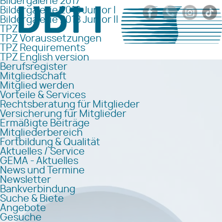
Bildergalerie 2017
Bildergalerie 2018 Junior I
Bildergalerie 2018 Junior II
TPZ
TPZ Voraussetzungen
TPZ Requirements
TPZ English version
Berufsregister
Mitgliedschaft
Mitglied werden
Vorteile & Services
Rechtsberatung für Mitglieder
Versicherung für Mitglieder
Ermäßigte Beiträge
Mitgliederbereich
Fortbildung & Qualität
Aktuelles / Service
GEMA - Aktuelles
News und Termine
Newsletter
Bankverbindung
Suche & Biete
Angebote
Gesuche