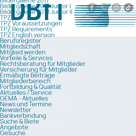
Bildergalerie 2017
Bildergalerie 2018 Junior I
Bildergalerie 2018 Junior II
TPZ
TPZ Voraussetzungen
TPZ Requirements
TPZ English version
Berufsregister
Mitgliedschaft
Mitglied werden
Vorteile & Services
Rechtsberatung für Mitglieder
Versicherung für Mitglieder
Ermäßigte Beiträge
Mitgliederbereich
Fortbildung & Qualität
Aktuelles / Service
GEMA - Aktuelles
News und Termine
Newsletter
Bankverbindung
Suche & Biete
Angebote
Gesuche