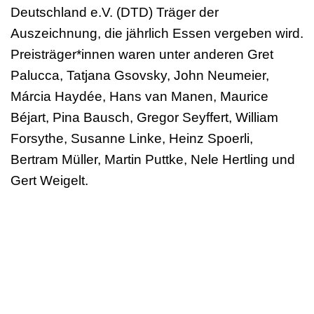
Deutschland e.V. (DTD) Träger der
Auszeichnung, die jährlich Essen vergeben wird.
Preisträger*innen waren unter anderen Gret
Palucca, Tatjana Gsovsky, John Neumeier,
Márcia Haydée, Hans van Manen, Maurice
Béjart, Pina Bausch, Gregor Seyffert, William
Forsythe, Susanne Linke, Heinz Spoerli,
Bertram Müller, Martin Puttke, Nele Hertling und
Gert Weigelt.
Träger
Dachverband Tanz Deutschland e.V.;
Bundesweiter Verband für den künstlerischen
Tanz, gefördert durch die Beauftragte der
Bundesregierung für Kultur und Medien