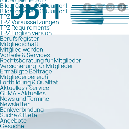
Bildergalerie 2017
Bildergalerie 2018 Junior I
Bildergalerie 2018 Junior II
TPZ
TPZ Voraussetzungen
TPZ Requirements
TPZ English version
Berufsregister
Mitgliedschaft
Mitglied werden
Vorteile & Services
Rechtsberatung für Mitglieder
Versicherung für Mitglieder
Ermäßigte Beiträge
Mitgliederbereich
Fortbildung & Qualität
Aktuelles / Service
GEMA - Aktuelles
News und Termine
Newsletter
Bankverbindung
Suche & Biete
Angebote
Gesuche