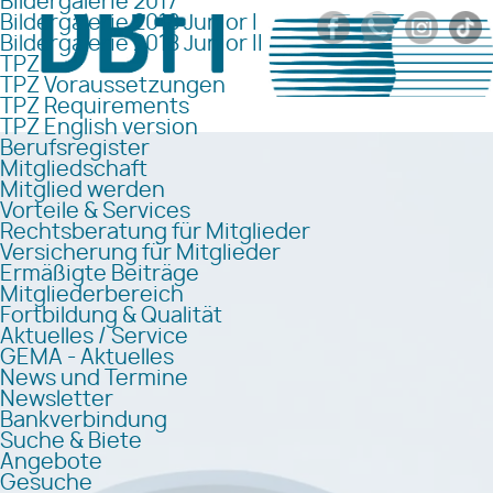
Bildergalerie 2017
Bildergalerie 2018 Junior I
Bildergalerie 2018 Junior II
TPZ
TPZ Voraussetzungen
TPZ Requirements
TPZ English version
Berufsregister
Mitgliedschaft
Mitglied werden
Vorteile & Services
Rechtsberatung für Mitglieder
Versicherung für Mitglieder
Ermäßigte Beiträge
Mitgliederbereich
Fortbildung & Qualität
Aktuelles / Service
GEMA - Aktuelles
News und Termine
Newsletter
Bankverbindung
Suche & Biete
Angebote
Gesuche