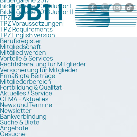
Bildergalerie 2017
Bildergalerie 2018 Junior I
Bildergalerie 2018 Junior II
TPZ
TPZ Voraussetzungen
TPZ Requirements
TPZ English version
Berufsregister
Mitgliedschaft
Mitglied werden
Vorteile & Services
Rechtsberatung für Mitglieder
Versicherung für Mitglieder
Ermäßigte Beiträge
Mitgliederbereich
Fortbildung & Qualität
Aktuelles / Service
GEMA - Aktuelles
News und Termine
Newsletter
Bankverbindung
Suche & Biete
Angebote
Gesuche