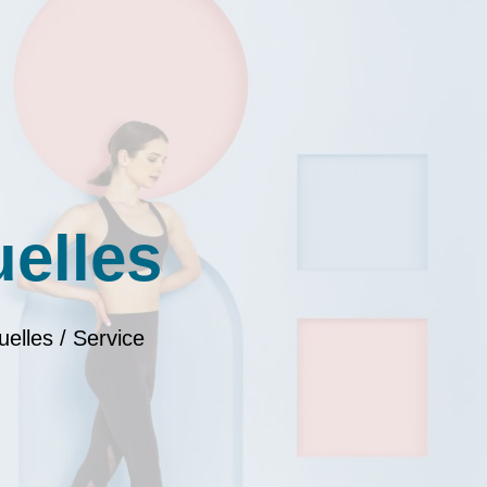
uelles
uelles / Service