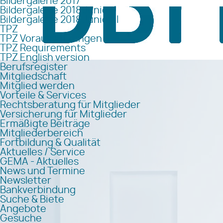
Bildergalerie 2017
Bildergalerie 2018 Junior I
Bildergalerie 2018 Junior II
TPZ
TPZ Voraussetzungen
TPZ Requirements
TPZ English version
Berufsregister
Mitgliedschaft
Mitglied werden
Vorteile & Services
Rechtsberatung für Mitglieder
Versicherung für Mitglieder
Ermäßigte Beiträge
Mitgliederbereich
Fortbildung & Qualität
Aktuelles / Service
GEMA - Aktuelles
News und Termine
Newsletter
Bankverbindung
Suche & Biete
Angebote
Gesuche