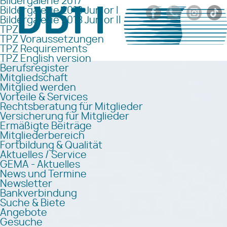
Bildergalerie 2017
Bildergalerie 2018 Junior I
Bildergalerie 2018 Junior II
TPZ
TPZ Voraussetzungen
TPZ Requirements
TPZ English version
Berufsregister
Mitgliedschaft
Mitglied werden
Vorteile & Services
Rechtsberatung für Mitglieder
Versicherung für Mitglieder
Ermäßigte Beiträge
Mitgliederbereich
Fortbildung & Qualität
Aktuelles / Service
GEMA - Aktuelles
News und Termine
Newsletter
Bankverbindung
Suche & Biete
Angebote
Gesuche