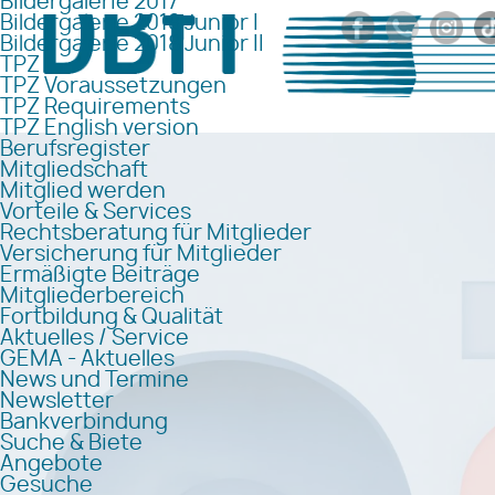
Bildergalerie 2017
Bildergalerie 2018 Junior I
Bildergalerie 2018 Junior II
TPZ
TPZ Voraussetzungen
TPZ Requirements
TPZ English version
Berufsregister
Mitgliedschaft
Mitglied werden
Vorteile & Services
Rechtsberatung für Mitglieder
Versicherung für Mitglieder
Ermäßigte Beiträge
Mitgliederbereich
Fortbildung & Qualität
Aktuelles / Service
GEMA - Aktuelles
News und Termine
Newsletter
Bankverbindung
Suche & Biete
Angebote
Gesuche