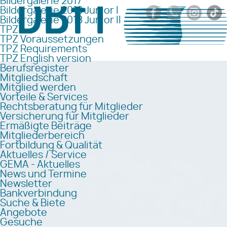
Bildergalerie 2017
Bildergalerie 2018 Junior I
Bildergalerie 2018 Junior II
TPZ
TPZ Voraussetzungen
TPZ Requirements
TPZ English version
Berufsregister
Mitgliedschaft
Mitglied werden
Vorteile & Services
Rechtsberatung für Mitglieder
Versicherung für Mitglieder
Ermäßigte Beiträge
Mitgliederbereich
Fortbildung & Qualität
Aktuelles / Service
GEMA - Aktuelles
News und Termine
Newsletter
Bankverbindung
Suche & Biete
Angebote
Gesuche