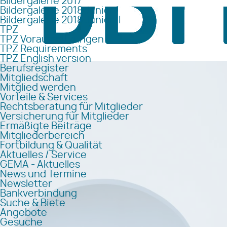
Bildergalerie 2017
Bildergalerie 2018 Junior I
Bildergalerie 2018 Junior II
TPZ
TPZ Voraussetzungen
TPZ Requirements
TPZ English version
Berufsregister
Mitgliedschaft
Mitglied werden
Vorteile & Services
Rechtsberatung für Mitglieder
Versicherung für Mitglieder
Ermäßigte Beiträge
Mitgliederbereich
Fortbildung & Qualität
Aktuelles / Service
GEMA - Aktuelles
News und Termine
Newsletter
Bankverbindung
Suche & Biete
Angebote
Gesuche