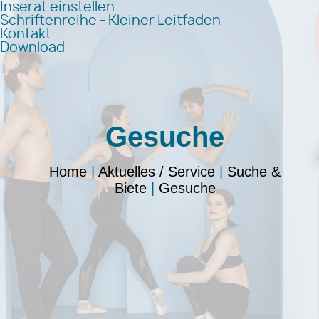
Inserat einstellen
Schriftenreihe - Kleiner Leitfaden
Kontakt
Download
Gesuche
Home
|
Aktuelles / Service
|
Suche &
Biete
|
Gesuche