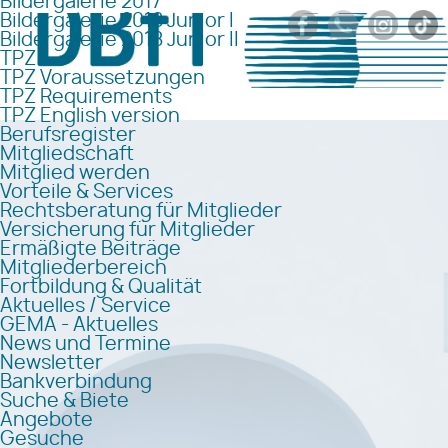
Bildergalerie 2017
Bildergalerie 2018 Junior I
Bildergalerie 2018 Junior II
TPZ
TPZ Voraussetzungen
TPZ Requirements
TPZ English version
Berufsregister
Mitgliedschaft
Mitglied werden
Vorteile & Services
Rechtsberatung für Mitglieder
Versicherung für Mitglieder
Ermäßigte Beiträge
Mitgliederbereich
Fortbildung & Qualität
Aktuelles / Service
GEMA - Aktuelles
News und Termine
Newsletter
Bankverbindung
Suche & Biete
Angebote
Gesuche