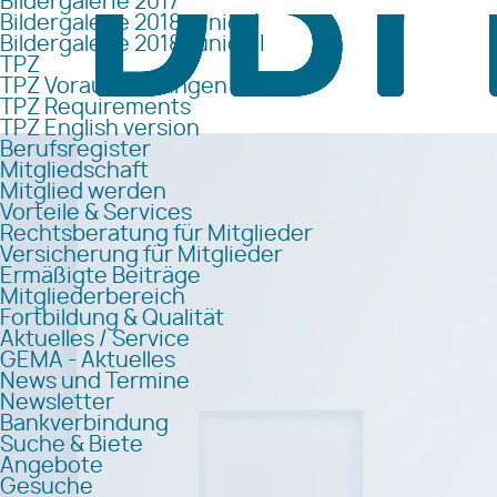
Bildergalerie 2017
Bildergalerie 2018 Junior I
Bildergalerie 2018 Junior II
TPZ
TPZ Voraussetzungen
TPZ Requirements
TPZ English version
Berufsregister
Mitgliedschaft
Mitglied werden
Vorteile & Services
Rechtsberatung für Mitglieder
Versicherung für Mitglieder
Ermäßigte Beiträge
Mitgliederbereich
Fortbildung & Qualität
Aktuelles / Service
GEMA - Aktuelles
News und Termine
Newsletter
Bankverbindung
Suche & Biete
Angebote
Gesuche