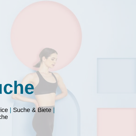
uche
ice
|
Suche & Biete
|
che