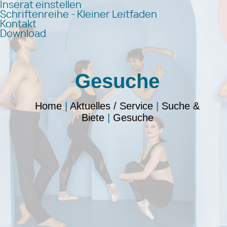
Inserat einstellen
Schriftenreihe - Kleiner Leitfaden
Kontakt
Download
Gesuche
Home
|
Aktuelles / Service
|
Suche &
Biete
|
Gesuche