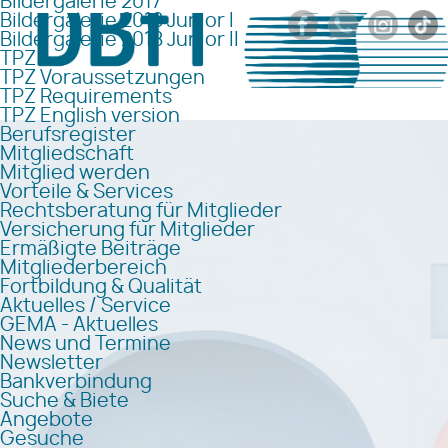
Bildergalerie 2017
Bildergalerie 2018 Junior I
Bildergalerie 2018 Junior II
TPZ
TPZ Voraussetzungen
TPZ Requirements
TPZ English version
Berufsregister
Mitgliedschaft
Mitglied werden
Vorteile & Services
Rechtsberatung für Mitglieder
Versicherung für Mitglieder
Ermäßigte Beiträge
Mitgliederbereich
Fortbildung & Qualität
Aktuelles / Service
GEMA - Aktuelles
News und Termine
Newsletter
Bankverbindung
Suche & Biete
Angebote
Gesuche