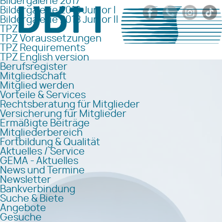
Bildergalerie 2017
Bildergalerie 2018 Junior I
Bildergalerie 2018 Junior II
TPZ
TPZ Voraussetzungen
TPZ Requirements
TPZ English version
Berufsregister
Mitgliedschaft
Mitglied werden
Vorteile & Services
Rechtsberatung für Mitglieder
Versicherung für Mitglieder
Ermäßigte Beiträge
Mitgliederbereich
Fortbildung & Qualität
Aktuelles / Service
GEMA - Aktuelles
News und Termine
Newsletter
Bankverbindung
Suche & Biete
Angebote
Gesuche