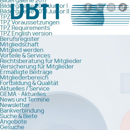
Bildergalerie 2017
Bildergalerie 2018 Junior I
Bildergalerie 2018 Junior II
TPZ
TPZ Voraussetzungen
TPZ Requirements
TPZ English version
Berufsregister
Mitgliedschaft
Mitglied werden
Vorteile & Services
Rechtsberatung für Mitglieder
Versicherung für Mitglieder
Ermäßigte Beiträge
Mitgliederbereich
Fortbildung & Qualität
Aktuelles / Service
GEMA - Aktuelles
News und Termine
Newsletter
Bankverbindung
Suche & Biete
Angebote
Gesuche