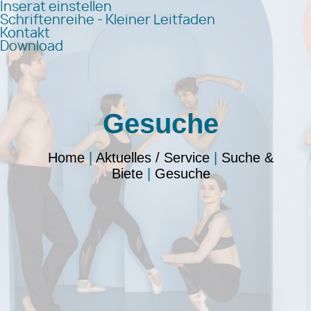
Inserat einstellen
Schriftenreihe - Kleiner Leitfaden
Kontakt
Download
Gesuche
Home
|
Aktuelles / Service
|
Suche &
Biete
|
Gesuche