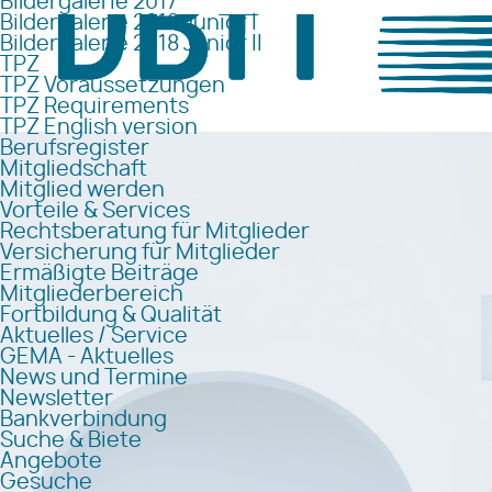
Bildergalerie 2017
Bildergalerie 2018 Junior I
Bildergalerie 2018 Junior II
TPZ
TPZ Voraussetzungen
TPZ Requirements
TPZ English version
Berufsregister
Mitgliedschaft
Mitglied werden
Vorteile & Services
Rechtsberatung für Mitglieder
Versicherung für Mitglieder
Ermäßigte Beiträge
Mitgliederbereich
Fortbildung & Qualität
Aktuelles / Service
GEMA - Aktuelles
News und Termine
Newsletter
Bankverbindung
Suche & Biete
Angebote
Gesuche