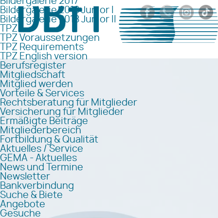
Bildergalerie 2017
Bildergalerie 2018 Junior I
Bildergalerie 2018 Junior II
TPZ
TPZ Voraussetzungen
TPZ Requirements
TPZ English version
Berufsregister
Mitgliedschaft
Mitglied werden
Vorteile & Services
Rechtsberatung für Mitglieder
Versicherung für Mitglieder
Ermäßigte Beiträge
Mitgliederbereich
Fortbildung & Qualität
Aktuelles / Service
GEMA - Aktuelles
News und Termine
Newsletter
Bankverbindung
Suche & Biete
Angebote
Gesuche