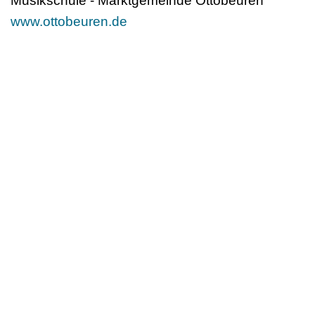
Musikschule - Marktgemeinde Ottobeuren
www.ottobeuren.de
Deutscher Berufsverband
für Tanzpädagogik e.V. (DBfT)
Hansastr. 72
44137 Dortmund
Tel: +49(0)231-54502010