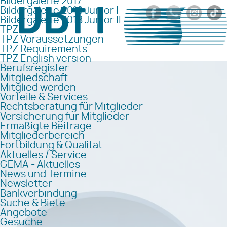
Bildergalerie 2017
Bildergalerie 2018 Junior I
Bildergalerie 2018 Junior II
TPZ
TPZ Voraussetzungen
TPZ Requirements
TPZ English version
Berufsregister
Mitgliedschaft
Mitglied werden
Vorteile & Services
Rechtsberatung für Mitglieder
Versicherung für Mitglieder
Ermäßigte Beiträge
Mitgliederbereich
Fortbildung & Qualität
Aktuelles / Service
GEMA - Aktuelles
News und Termine
Newsletter
Bankverbindung
Suche & Biete
Angebote
Gesuche